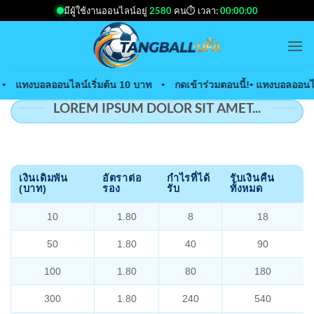
Skip
มีผู้ใช้งานออนไลน์อยู่
2580
คน
⏱ เวลา:
00:00:00
to
content
•
แทงบอลออนไลน์เริ่มต้น 10 บาท
•
กดเข้าร่วมตอนนี้!
• แทงบอลออนไล
LOREM IPSUM DOLOR SIT AMET...
เงินเดิมพัน
อัตราต่อ
กำไรที่ได้
รับเงินคืน
(บาท)
รอง
รับ
ทั้งหมด
10
1.80
8
18
50
1.80
40
90
100
1.80
80
180
300
1.80
240
540